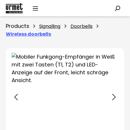
Skip to main content
Products
Signalling
Doorbells
Wireless doorbells
Skip image gallery