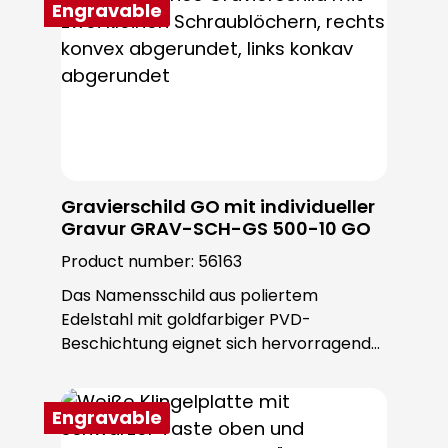
Engravable
Gravierschild GO mit individueller
Gravur GRAV-SCH-GS 500-10 GO
Product number:
56163
Das Namensschild aus poliertem
Edelstahl mit goldfarbiger PVD-
Beschichtung eignet sich hervorragend
für eine Gravur. Der Einbau ist in der
ROBUSTA Sondertürstation oder
individuell möglich. Die Schrauben sind im
Engravable
Lieferumfang enthalten.