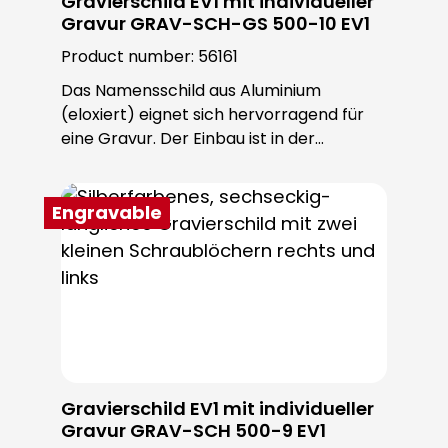
Gravierschild EV1 mit individueller
Gravur GRAV-SCH-GS 500-10 EV1
Product number:
56161
Das Namensschild aus Aluminium
(eloxiert) eignet sich hervorragend für
eine Gravur. Der Einbau ist in der
ROBUSTA Sondertürstation oder
individuell möglich. Die Schrauben sind im
Lieferumfang enthalten.
Engravable
Gravierschild EV1 mit individueller
Gravur GRAV-SCH 500-9 EV1