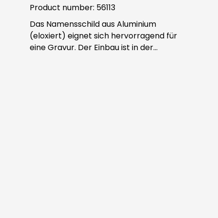
Product number:
56113
Das Namensschild aus Aluminium
(eloxiert) eignet sich hervorragend für
eine Gravur. Der Einbau ist in der
ROBUSTA Sondertürstation oder
individuell möglich. Die Schrauben sind im
Lieferumfang enthalten.