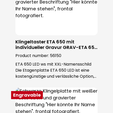
Klingeltaster ETA 650 mit
individueller Gravur GRAV-ETA 650
LEDws
Product number:
56150
ETA 650 LED ws mit XXL-Namensschild
Die Etagenplatte ETA 650 LED ist eine
kostengünstige und verlässliche Option,
um bereits an der Eingangstür einen
starken ersten Eindruck zu schaffen.
Diese Etagenplatte mit Klingeltaster
Engravable
zeichnet sich durch ihre moderne
Eleganz und ihre beeindruckende
Anpassungsfähigkeit aus. Speziell