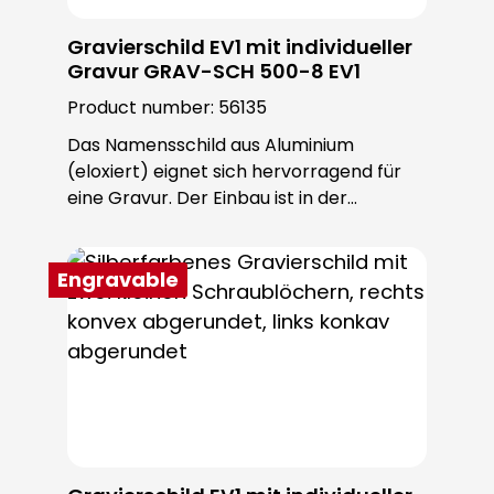
sie zur idealen Wahl für Ihr Zuhause.
Setzen Sie bereits an der Eingangstür ein
Gravierschild EV1 mit individueller
Zeichen und heißen Sie Ihre Besucher auf
Gravur GRAV-SCH 500-8 EV1
innovative und beeindruckende Weise
Product number:
56135
willkommen.
Das Namensschild aus Aluminium
(eloxiert) eignet sich hervorragend für
eine Gravur. Der Einbau ist in der
ROBUSTA Sondertürstation oder
individuell möglich. Die Schrauben sind im
Lieferumfang enthalten.
Engravable