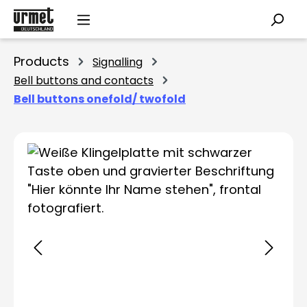
Skip to main content
Products
Signalling
Bell buttons and contacts
Bell buttons onefold/ twofold
Skip image gallery