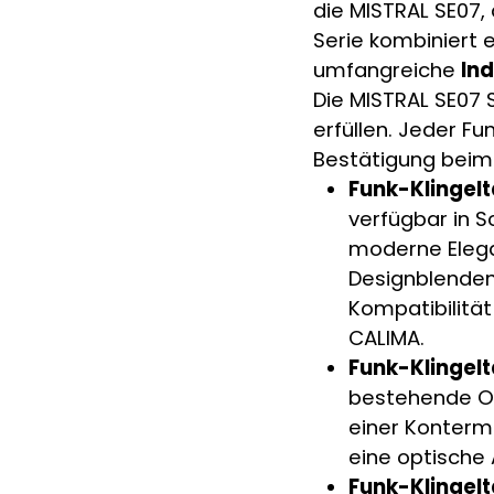
die MISTRAL SE07, 
Serie kombiniert 
umfangreiche
In
Die MISTRAL SE07 
erfüllen. Jeder Fu
Bestätigung beim 
Funk-Klingelt
verfügbar in S
moderne Elega
Designblenden 
Kompatibilität
CALIMA.
Funk-Klingelt
bestehende Ob
einer Konterm
eine optische
Funk-Klingelt