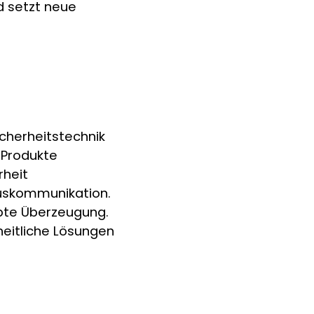
nd setzt neue
icherheitstechnik
 Produkte
rheit
auskommunikation.
ebte Überzeugung.
zheitliche Lösungen