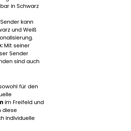
bar in Schwarz
 Sender kann
hwarz und Weiß
sonalisierung.
:
Mit seiner
eser Sender
enden sind auch
 sowohl für den
uelle
 m
im Freifeld und
n diese
h individuelle