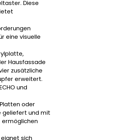
ltaster. Diese
ietet
forderungen
r eine visuelle
ylplatte,
eder Hausfassade
ier zusätzliche
pfer erweitert.
, ECHO und
 Platten oder
geliefert und mit
n ermöglichen
eignet sich