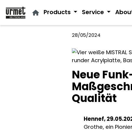
ip to main content
Skip to search
Skip to main navigation
Products
Service
Abou
28/05/2024
Neue Funk-
Maßgeschne
Qualität
Hennef, 29.05.20
Grothe, ein Pioni