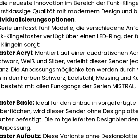
die neueste Innovation im Bereich der Funk-Klinge
erstklassige Qualität mit modernem Design und b
dividualisierungsoptionen
.
Serie umfasst fünf Modelle, die verschiedene An
nk-Klingeltaster verfügt über einen LED-Ring, der fü
Klingeln sorgt:
aster Acryl:
Montiert auf einer quadratischen Acr
chwarz, Weiß und Silber, verleiht dieser Sender j
nz. Die Anpassungsmöglichkeiten werden durch v
in den Farben Schwarz, Edelstahl, Messing und Ku
 besteht mit allen Funkgongs der Serien MISTRAL
aster Basic:
Ideal für den Einbau in vorgefertigte
erflächen, wird dieser Sender ohne Designplatte 
utter befestigt. Die mitgelieferten Designblende
 Anpassung.
aster Aufputz:
Diese Variante ohne Designplatte 