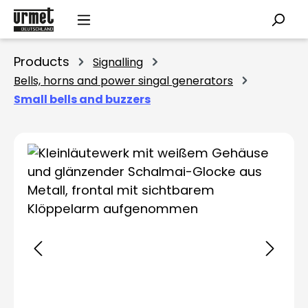
Skip to main content
Products
Signalling
Bells, horns and power singal generators
Small bells and buzzers
Skip image gallery