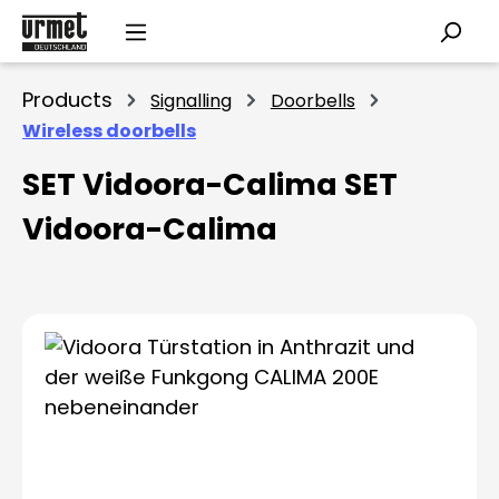
Skip to main content
Products
Signalling
Doorbells
Wireless doorbells
SET Vidoora-Calima SET
Vidoora-Calima
Skip image gallery