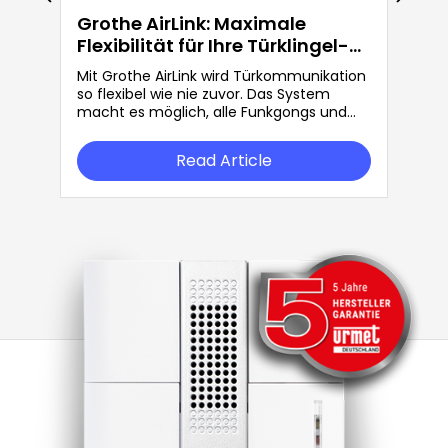
Grothe AirLink: Maximale
Flexibilität für Ihre Türklingel-
Anlage
Mit Grothe AirLink wird Türkommunikation
so flexibel wie nie zuvor. Das System
macht es möglich, alle Funkgongs und
Funksender von Grothe frei miteinander
zu kombinieren – ganz nach Ihren
Read Article
individuellen Bedürfnissen.