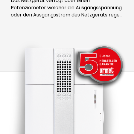
Das Netzgerät verfügt über einen
Potenziometer welcher die Ausgangsspannung
oder den Ausgangsstrom des Netzgeräts regelt
oder einstellt. Zusätzlich verfügt das Netzgerät
über eine LED Anzeige, welche signalisiert, ob
das Netzgerät optimal mit Spannung versorgt
wird. Die Montage erfolgt Aufputz oder auf
einer Hutschiene. Das Netzgerät kommt zum
Einsatz bei allen Geräten die über eine
Sekundärspannung von 12 V DC (2 A) verfügen.