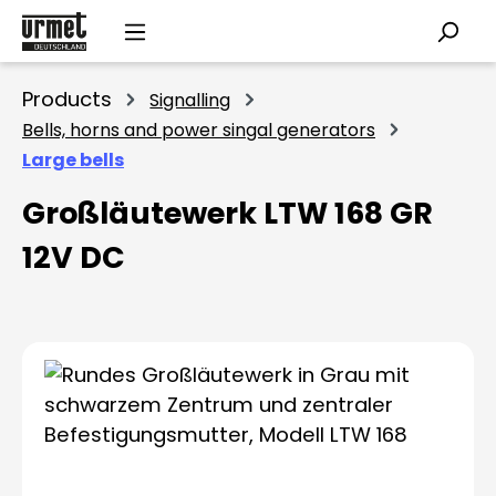
Skip to main content
Products
Signalling
Bells, horns and power singal generators
Large bells
Großläutewerk LTW 168 GR
12V DC
Skip image gallery