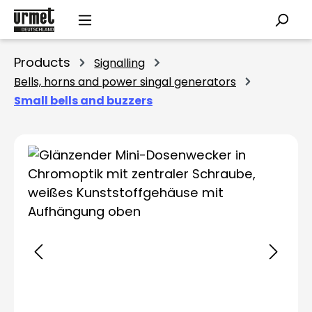
Skip to main content
Products
Signalling
Bells, horns and power singal generators
Small bells and buzzers
Skip image gallery